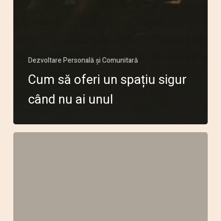
Dezvoltare Personală și Comunitară
Cum să oferi un spațiu sigur
când nu ai unul
Cere
și
ți
se
va