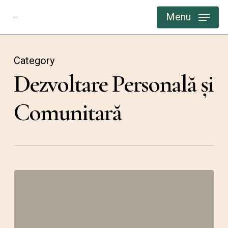
Skip
Menu
to
main
content
Category
Dezvoltare Personală și
Comunitară
Putem
cere
autenticitate