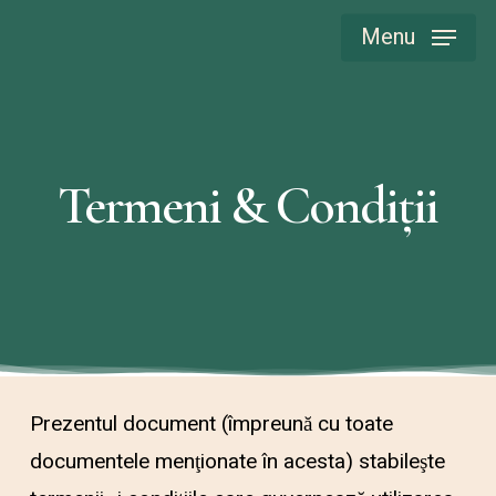
Skip
Menu
to
main
content
Termeni & Condiții
Prezentul document (împreună cu toate
documentele menţionate în acesta) stabileşte