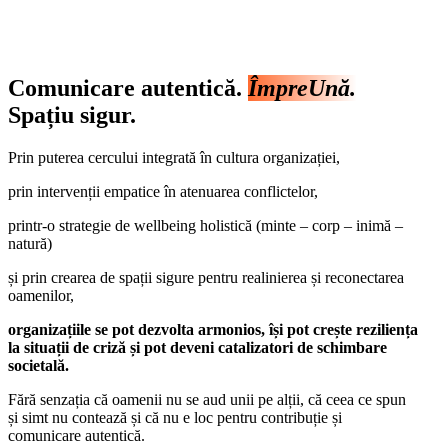
Comunicare autentică.
ÎmpreUnă.
Spațiu sigur.
Prin puterea cercului integrată în cultura organizației,
prin intervenții empatice în atenuarea conflictelor,
printr-o strategie de wellbeing holistică (minte – corp – inimă –
natură)
și prin crearea de spații sigure pentru realinierea și reconectarea
oamenilor,
organizațiile se pot dezvolta armonios, își pot crește reziliența
la situații de criză și pot deveni catalizatori de schimbare
societală.
Fără senzația că oamenii nu se aud unii pe alții, că ceea ce spun
și simt nu contează și că nu e loc pentru contribuție și
comunicare autentică.