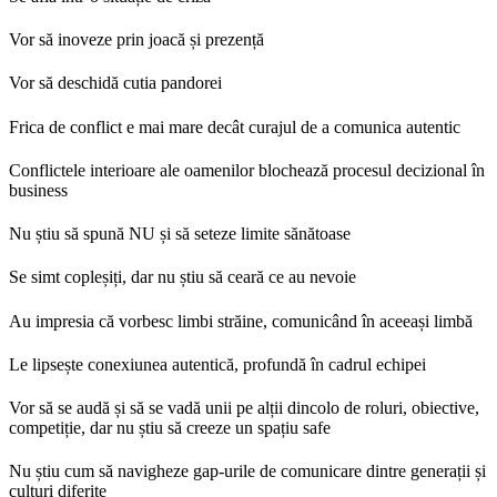
Vor să inoveze prin joacă și prezență
Vor să deschidă cutia pandorei
Frica de conflict e mai mare decât curajul de a comunica autentic
Conflictele interioare ale oamenilor blochează procesul decizional în
business
Nu știu să spună NU și să seteze limite sănătoase
Se simt copleșiți, dar nu știu să ceară ce au nevoie
Au impresia că vorbesc limbi străine, comunicând în aceeași limbă
Le lipsește conexiunea autentică, profundă în cadrul echipei
Vor să se audă și să se vadă unii pe alții dincolo de roluri, obiective,
competiție, dar nu știu să creeze un spațiu safe
Nu știu cum să navigheze gap-urile de comunicare dintre generații și
culturi diferite