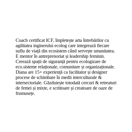
Coach certificat ICF, împletește arta întrebărilor cu
agilitatea inginerului ecolog care integrează fiecare
suflu de viață din ecosistem când servește umanitatea.
E mentor în antreprenoriat și leadership feminin.
Creează spații de siguranță pentru ecologizare de
eco.sisteme relaționale, comunitare și organizaționale.
Diana are 15+ experiență ca facilitator și designer
procese de schimbare în medii interculturale &
intersectoriale. Găzduiește totodată cercuri & retreaturi
de femei și mixte, e scriitoare și creatoare de oaze de
frumusețe.