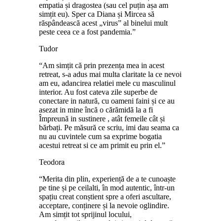
empatia și dragostea (sau cel puțin așa am
simțit eu). Sper ca Diana și Mircea să
răspândească acest „virus” al binelui mult
peste ceea ce a fost pandemia.”
Tudor
“Am simțit că prin prezența mea in acest
retreat, s-a adus mai multa claritate la ce nevoi
am eu, adancirea relatiei mele cu masculinul
interior. Au fost cateva zile superbe de
conectare in natură, cu oameni faini și ce au
asezat in mine încă o cărămidă la a fi
Împreună in sustinere , atât femeile cât și
bărbați. Pe măsură ce scriu, imi dau seama ca
nu au cuvintele cum sa exprime bogatia
acestui retreat si ce am primit eu prin el.”
Teodora
“Merita din plin, experiență de a te cunoaște
pe tine și pe ceilalti, în mod autentic, într-un
spațiu creat conștient spre a oferi ascultare,
acceptare, conținere și la nevoie oglindire.
Am simțit tot sprijinul locului,