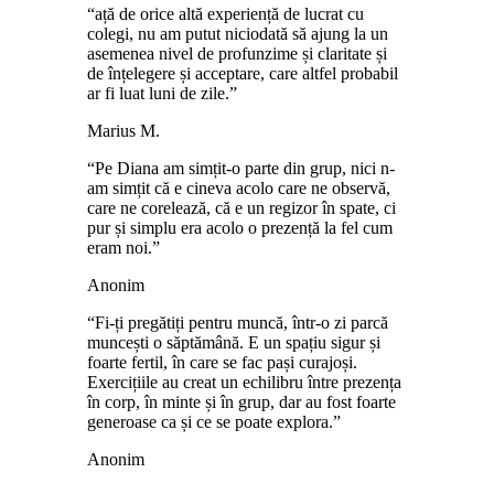
“ață de orice altă experiență de lucrat cu
colegi, nu am putut niciodată să ajung la un
asemenea nivel de profunzime și claritate și
de înțelegere și acceptare, care altfel probabil
ar fi luat luni de zile.”
Marius M.
“Pe Diana am simțit-o parte din grup, nici n-
am simțit că e cineva acolo care ne observă,
care ne corelează, că e un regizor în spate, ci
pur și simplu era acolo o prezență la fel cum
eram noi.”
Anonim
“Fi-ți pregătiți pentru muncă, într-o zi parcă
muncești o săptămână. E un spațiu sigur și
foarte fertil, în care se fac pași curajoși.
Exercițiile au creat un echilibru între prezența
în corp, în minte și în grup, dar au fost foarte
generoase ca și ce se poate explora.”
Anonim