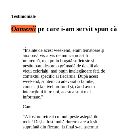
Testimoniale
Oamenii
pe care i-am servit spun că
“Înainte de acest weekend, eram temătoare și
anxioasă vis-a-vis de munca noastră
împreună, mai puțin bogată sufletește și
neștiutoare despre o grămadă de detalii ale
vieții celorlalți, mai puțin înțelegătoare față de
contextul specific al fiecăruia. După acest
weekend, suntem cu adevărat o familie,
conectați la nivel profund și, când avem
interacțiuni între noi, acestea sunt mai
informate.”
Cami
“A fost un retreat cu mult peste așteptările
mele! Deși a fost multă durere care a ieșit la
suprafață din fiecare, la final s-au așternut