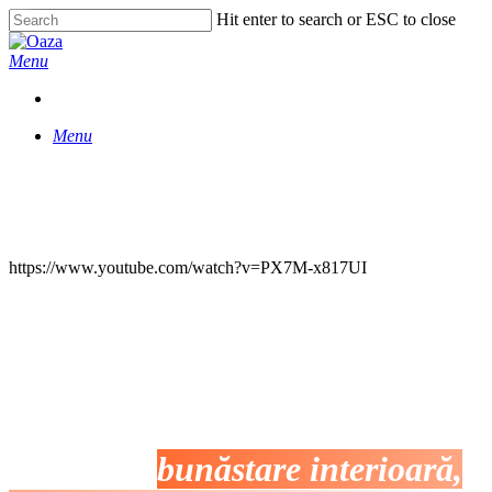
Skip
Hit enter to search or ESC to close
to
Close
main
Search
Menu
content
Menu
https://www.youtube.com/watch?v=PX7M-x817UI
Sănătatea Organizațională
începe cu
bunăstare interioară,