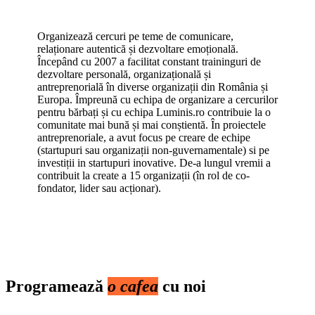
Organizează cercuri pe teme de comunicare,
relaționare autentică și dezvoltare emoțională.
Începând cu 2007 a facilitat constant traininguri de
dezvoltare personală, organizațională și
antreprenorială în diverse organizații din România și
Europa. Împreună cu echipa de organizare a cercurilor
pentru bărbați și cu echipa Luminis.ro contribuie la o
comunitate mai bună și mai conștientă. În proiectele
antreprenoriale, a avut focus pe creare de echipe
(startupuri sau organizații non-guvernamentale) si pe
investiții in startupuri inovative. De-a lungul vremii a
contribuit la create a 15 organizații (în rol de co-
fondator, lider sau acționar).
Programează
o cafea
cu noi