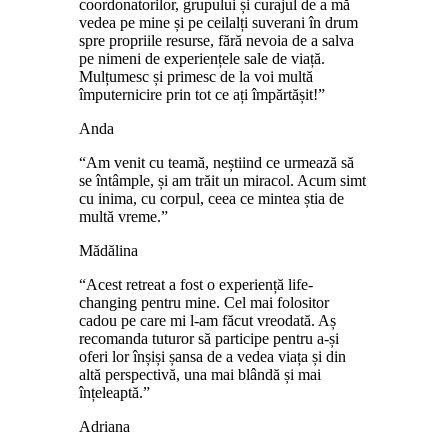
coordonatorilor, grupului și curajul de a mă
vedea pe mine și pe ceilalți suverani în drum
spre propriile resurse, fără nevoia de a salva
pe nimeni de experiențele sale de viață.
Mulțumesc și primesc de la voi multă
împuternicire prin tot ce ați împărtășit!”
Anda
“Am venit cu teamă, neștiind ce urmează să
se întâmple, și am trăit un miracol. Acum simt
cu inima, cu corpul, ceea ce mintea știa de
multă vreme.”
Mădălina
“Acest retreat a fost o experiență life-
changing pentru mine. Cel mai folositor
cadou pe care mi l-am făcut vreodată. Aș
recomanda tuturor să participe pentru a-și
oferi lor înșiși șansa de a vedea viața și din
altă perspectivă, una mai blândă și mai
înțeleaptă.”
Adriana