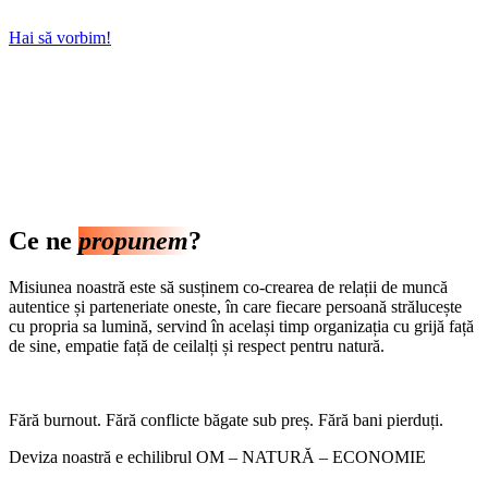
Hai să vorbim!
Ce ne
propunem
?
Misiunea noastră este să susținem co-crearea de relații de muncă
autentice și parteneriate oneste, în care fiecare persoană strălucește
cu propria sa lumină, servind în același timp organizația cu grijă față
de sine, empatie față de ceilalți și respect pentru natură.
Fără burnout. Fără conflicte băgate sub preș. Fără bani pierduți.
Deviza noastră e echilibrul OM – NATURĂ – ECONOMIE